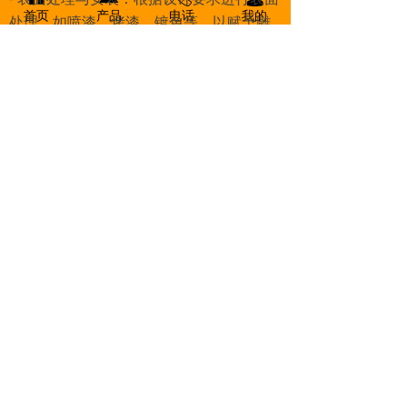
首页
产品
电话
我的
处理，如喷漆、烤漆、镀色等，以赋予雕
塑不同的颜色和效果，最后将雕塑运输到
现场，由专业人员进行安装和固定，确保
其稳固安全。
应用场景
- 城市广场与公园：作为标志性景观或主题
性雕塑，吸引人们的注意力，为城市空间
增添艺术氛围和文化内涵，如芝加哥千禧
公园的《云门》。
- 商业中心与步行街：能提升商业区域的品
质和吸引力，营造独特的购物和休闲环
境，吸引消费者，成为商业广告和品牌形
象的一部分，如一些商场前的大型不锈钢
异形雕塑。
- 文化场馆与艺术园区：与文化场馆的主题