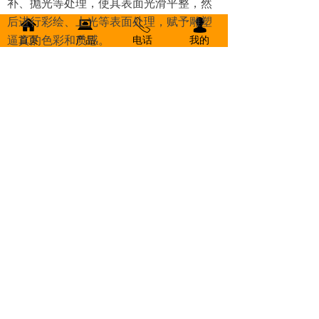
补、抛光等处理，使其表面光滑平整，然
后进行彩绘、上光等表面处理，赋予雕塑
낀
뀵
ꂅ
넙
逼真的色彩和质感。
首页
产品
电话
我的
应用场景