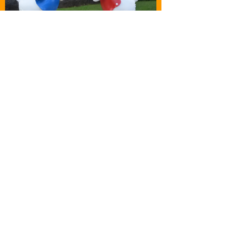
首页
产品
电话
我的
前一个：
玻璃钢白熊动物雕塑 广场公园摆
ꄴ
件 母子熊 厂家直销 全国发货
后一个：
玻璃钢动画人物雕塑 熊大熊二
ꄲ
熊出没 仿真动物 厂家直销 全国发货 来图定制
幼儿园景观小品摆件
来图定制各种材质尺寸造型