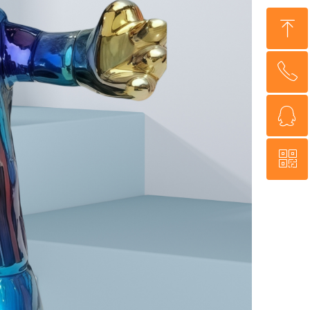
ꁸ
ꂅ
回到顶部
ꁗ
17731830869
ꀥ
QQ客服
微信二维码