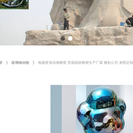
塑
ꄲ
玻璃钢动物
ꄲ
电镀喷漆动物雕塑 景观园林雕塑生产厂家 雕刻公司 来图定