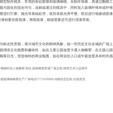
根据模型制作模具，常用的有硅胶模和玻璃钢模。先制作母模，再通过翻模
将树脂与固化剂混合均匀，涂刷或灌注到模具中，同时加入玻璃纤维布或纤
对雕塑进行打磨、抛光等基础处理，使其表面光滑平整。然后进行电镀或喷
喷漆则要先喷底漆，再喷面漆，根据需要还可进行清漆罩面。
可作为标志性景观，展示城市文化和精神风貌，如一些历史文化名城的广场
为公园增添文化氛围和趣味性，如在儿童公园放置卡通人物雕塑，在主题公
吸引顾客目光，营造独特的商业氛围，如在商业街入口或中庭放置具有时尚
玻璃钢民俗人物雕塑 彩绘 园林雕塑景观厂家定制 精美艺术小品摆件
脂玻璃钢雕塑生产厂家电话17731830869 动物造型定制 全国发货