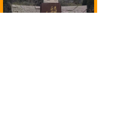
낀
뀵
ꂅ
넙
首页
产品
电话
我的
前一个：
大理石佛像雕塑 曲阳石雕厂家
ꄴ
大型人物 汉白玉雕塑
后一个：
曲阳大理石雕刻厂 汉白玉雕塑
ꄲ
古代历史人物 园林雕塑公司 定制 全国发货