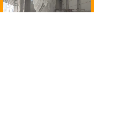
낀
뀵
ꂅ
넙
首页
产品
电话
我的
前一个：
汉白玉石雕 孙思邈雕塑 景观园
ꄴ
林雕塑厂家 历史名人
后一个：
抗日英雄革命先辈方志敏 大理石
ꄲ
雕刻 曲阳雕刻厂家 广场摆件 景观园林雕塑