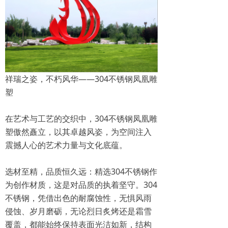
祥瑞之姿，不朽风华——304不锈钢凤凰雕
塑
在艺术与工艺的交织中，304不锈钢凤凰雕
塑傲然矗立，以其卓越风姿，为空间注入
震撼人心的艺术力量与文化底蕴。
选材至精，品质恒久远：精选304不锈钢作
为创作材质，这是对品质的执着坚守。304
不锈钢，凭借出色的耐腐蚀性，无惧风雨
侵蚀、岁月磨砺，无论烈日炙烤还是霜雪
覆盖，都能始终保持表面光洁如新，结构