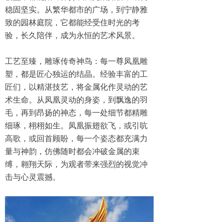
稳固坚实。从繁华都市的广场，到宁静雅
致的园林庭院，它都能经受住时光的考
验，长久陪伴，成为永恒的艺术风景。
工艺至臻，雕琢传奇神鸟：每一尊凤凰雕
塑，都是匠心独运的结晶。经验丰富的工
匠们，以精湛技艺，将金属化作灵动的艺
术生命。从凤凰灵动的身姿，到飘逸的羽
毛，再到昂扬的神态，每一处细节都精雕
细琢，栩栩如生。凤凰振翅欲飞，或引吭
高歌，或回首顾盼，每一个姿态都充满力
量与神韵，仿佛随时都会冲破金属的束
缚，翱翔天际，为观者带来强烈的视觉冲
击与心灵震撼。