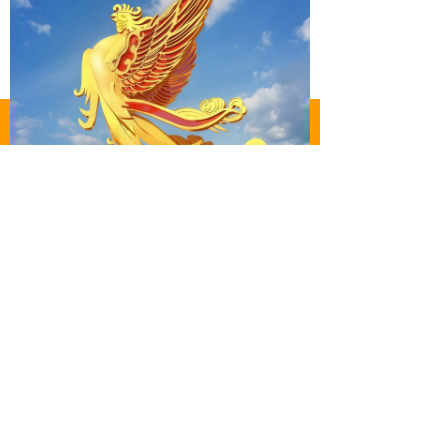
낀
뀵
ꂅ
넙
首页
产品
电话
我的
文化至深，传承千年祥瑞：凤凰，作为中
华民族传统文化中的祥瑞象征，承载着吉
祥、幸福、美好与重生的寓意。将这一古
老意象与现代不锈钢工艺完美融合，既保
留了传统文化的深厚内涵，又赋予其现代
艺术的时尚气息。它不仅是一件雕塑，更
是文化传承的载体，将千年祥瑞带入现代
生活，为空间增添独特的文化氛围，让每